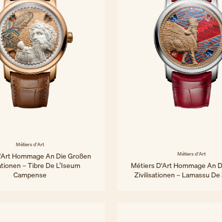
Métiers d'Art
Métiers d'Art
D'Art Hommage An Die Großen
sationen – Tibre De L’Iseum
Métiers D'Art Hommage An D
Campense
Zivilisationen – Lamassu De 
42 mm - Roségold
42 mm - Weißgold