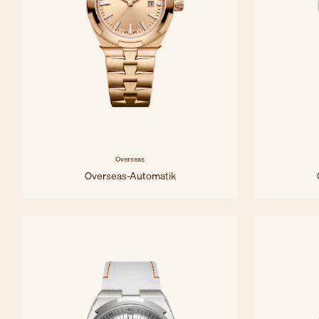
Overseas
Overseas-Automatik
34,5 mm - Roségold