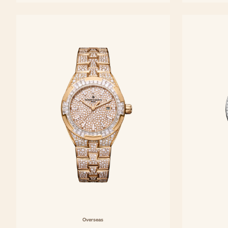
36,5 mm - Weißgold
Overseas