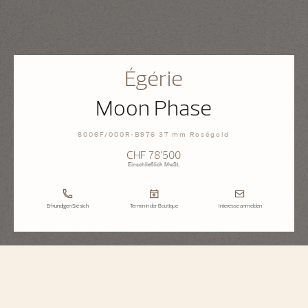
Égérie
Moon Phase
8006F/000R-B976 37 mm Roségold
CHF 78’500
Einschließlich MwSt.
Erkundigen Sie sich
Termin in der Boutique
Interesse anmelden