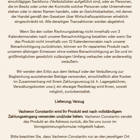
einschlägigen Sanktions-/Verbotslisten aufgeführt sind, oder an Personen,
die im Besitz oder unter der Kontrolle solcher Personen oder Unternehmen
stehen oder in deren Namen handeln, oder an Gerichtsbarkeiten, mit denen
der Handel gemäß den Gesetzen über Wirtschaftssanktionen erheblich
eingeschränkt ist. Alle derartigen Transaktionen werden abgelehnt.
Wenn Sie den vollen Rechnungsbetrag nicht innerhalb von 3
Kalendermonaten nach unserer Benachrichtigung bezahlen oder wenn Sie
das Produkt nicht innerhalb von 12 Kalendermonaten nach unserer
Benachrichtigung zurückholen, können wir Ihr repariertes Produkt nach
unserem alleinigen Ermessen ohne weitere Benachrichtigung an Sie und im
größtmöglichen gesetzlich zulässigen Umfang verkaufen oder anderweitig
veräußern.
Wir werden den Erlös aus dem Verkauf oder der Veräußerung zur
Begleichung ausstehender Beträge verwenden, einschließlich aller Kosten
im Zusammenhang mit Ihrem Zahlungsverzug (d. h. Lagergebühren,
Verwaltungskosten usw.); ein etwaiger Restbetrag wird Ihnen, soweit
möglich, zurückerstattet.
Lieferung; Verzug
Vacheron Constantin wird Ihr Produkt erst nach vollständigem
Zahlungseingang versenden und/oder liefern
. Vacheron Constantin sendet
das Produkt an die Adresse zurück, die Sie uns zuvor im
Vorregistrierungsformular mitgeteilt haben.
Bitte beachten Sie, dass Vacheron Constantin nur an den jeweiligen Ort