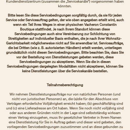
Kundendienstzentrum (zusammen die „Servicekanäle“) vorgenommen haben
könnten.
Bitte lesen Sie diese Servicebedingungen sorgfältig durch, da sie für jeden
Service oder Serviceauftrag gelten, der wie oben angegeben erteilt wird, auch
wenn ein Teil Ihres Weges in einer physischen Vacheron Constantin
Boutique stattfindet. Je nach Ihrem Standort können diese
Servicebedingungen auch eine Vereinbarung zur Schlichtung von
Streitigkeiten auf individueller Basis enthalten, die je nach Ihrer Wohnsitz-
Gerichtsbarkeit möglicherweise nicht auf Sie anwendbar ist. Serviceaufträge,
die bei Dritten (wie z. B. autorisierten Händlern) erteilt werden, unterliegen
grundsätzlich nicht diesen Servicebedingungen. Bitte beachten Sie, dass Sie
vor der Bestellung von Dienstleistungen gebeten werden, diese
Servicebedingungen zu akzeptieren. Wenn Sie die in diesen
Servicebedingungen dargelegten Modalitäten nicht akzeptieren, können Sie
keine Dienstleistungen über die Servicekanäle bestellen.
Teilnahmeberechtigung
Wir nehmen Dienstleistungsaufträge nur von natürlichen Personen (und
nicht von juristischen Personen) an, die (a)die für den Abschluss von
Verträgen erforderliche Volljährigkeit erreicht haben; (b) geschäftsfähig sind
und (c) eine Lieferadresse am Ort haben. Wenn Sie noch nicht volljährig sind
oder aus anderen Gründen nicht in der Lage sind selbstständig wirksam
einen Vertrag einzugehen, muss Ihr gesetzlicher Vertreter in Ihrem Namen
eine Dienstleistung für Sie in Auftrag geben und dieser wird gebeten, den
vorliegenden Servicebedingungen zuzustimmen und an diese gebunden zu