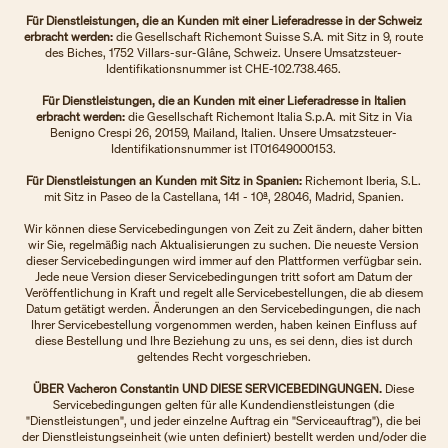
Für Dienstleistungen, die an Kunden mit einer Lieferadresse in der Schweiz
erbracht werden:
die Gesellschaft Richemont Suisse S.A. mit Sitz in 9, route
des Biches, 1752 Villars-sur-Glâne, Schweiz. Unsere Umsatzsteuer-
Identifikationsnummer ist CHE-102.738.465.
Für Dienstleistungen, die an Kunden mit einer Lieferadresse in Italien
erbracht werden:
die Gesellschaft Richemont Italia S.p.A. mit Sitz in Via
Benigno Crespi 26, 20159, Mailand, Italien. Unsere Umsatzsteuer-
Identifikationsnummer ist IT01649000153.
Für Dienstleistungen an Kunden mit Sitz in Spanien:
Richemont Iberia, S.L.
mit Sitz in Paseo de la Castellana, 141 - 10ª, 28046, Madrid, Spanien.
Wir können diese Servicebedingungen von Zeit zu Zeit ändern, daher bitten
wir Sie, regelmäßig nach Aktualisierungen zu suchen. Die neueste Version
dieser Servicebedingungen wird immer auf den Plattformen verfügbar sein.
Jede neue Version dieser Servicebedingungen tritt sofort am Datum der
Veröffentlichung in Kraft und regelt alle Servicebestellungen, die ab diesem
Datum getätigt werden. Änderungen an den Servicebedingungen, die nach
Ihrer Servicebestellung vorgenommen werden, haben keinen Einfluss auf
diese Bestellung und Ihre Beziehung zu uns, es sei denn, dies ist durch
geltendes Recht vorgeschrieben.
ÜBER Vacheron Constantin UND DIESE SERVICEBEDINGUNGEN.
Diese
Servicebedingungen gelten für alle Kundendienstleistungen (die
"Dienstleistungen", und jeder einzelne Auftrag ein "Serviceauftrag"), die bei
der Dienstleistungseinheit (wie unten definiert) bestellt werden und/oder die