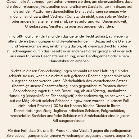
Obwohl alle Anstrengungen unternommen werden, um sicherzustellen, dass
die Beschreibungen, Fotografien oder grafischen Darstellungen in Bezug auf
die auf den Plattformen dargestellten Dienstleistungen so genau wie
möglich sind, garantiert Vacheron Constantin nicht, dass solche Medien
oder andere Inhalte fehlerfrei sind, sei es aufgrund von Ungenauigkeit,
Unterlassung, Veralterung oder aus anderen Gründen.
Im größtmöglichen Umfang, den das geltende Recht zulässt, schließen wir
alle anderen Bedingungen und Gewährleistungen in Bezug auf die Dienste
und Servicekanäle aus, unabhängig davon, ob diese ausdrücklich oder
stillschweigend durch das Gesetz oder anderweitig festgelegt sind oder sich
aus einer früheren Geschäftsbeziehung, einer Gepflogenheit oder einem
Handelsbrauch ergeben.
Nichts in diesen Servicebedingungen schränkt unsere Haftung ein oder
schließt sie aus, wenn sie nicht durch geltendes Recht eingeschränkt oder
ausgeschlossen werden kann. Vorbehaltlich des vorstehenden Satzes
übersteigt unsere Gesamthaftung Ihnen gegenüber im Rahmen dieser
Servicebedingungen für jede Bestellung, ob aus Vertrag, unerlaubter
Handlung (einschließlich Fahrlässigkeit) oder anderweitig, selbst wenn wir
auf die Möglichkeit solcher Schäden hingewiesen wurden, in keinem Fall
einhundert Prozent (100 %) der Kosten für den Dienst in Ihrem
Dienstleistungsauftrag. Jegliche indirekten Schäden, Folgeschäden,
immateriellen Schäden und/oder Schäden mit Strafcharakter sind in jedem
Fall ausgeschlossen.
Für den Fall, dass Sie uns Ihr Produkt unter Verstoß gegen die vorliegenden
Servicebedingungen oder unsere Anweisungen zugesandt haben, tragen Sie