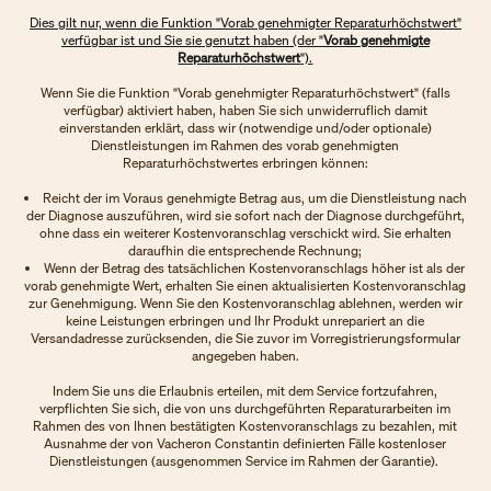
Dies gilt nur, wenn die Funktion "Vorab genehmigter Reparaturhöchstwert"
verfügbar ist und Sie sie genutzt haben (der "
Vorab genehmigte
Reparaturhöchstwert
").
Wenn Sie die Funktion "Vorab genehmigter Reparaturhöchstwert" (falls
verfügbar) aktiviert haben, haben Sie sich unwiderruflich damit
einverstanden erklärt, dass wir (notwendige und/oder optionale)
Dienstleistungen im Rahmen des vorab genehmigten
Reparaturhöchstwertes erbringen können:
Reicht der im Voraus genehmigte Betrag aus, um die Dienstleistung nach
der Diagnose auszuführen, wird sie sofort nach der Diagnose durchgeführt,
ohne dass ein weiterer Kostenvoranschlag verschickt wird. Sie erhalten
daraufhin die entsprechende Rechnung;
Wenn der Betrag des tatsächlichen Kostenvoranschlags höher ist als der
vorab genehmigte Wert, erhalten Sie einen aktualisierten Kostenvoranschlag
zur Genehmigung. Wenn Sie den Kostenvoranschlag ablehnen, werden wir
keine Leistungen erbringen und Ihr Produkt unrepariert an die
Versandadresse zurücksenden, die Sie zuvor im Vorregistrierungsformular
angegeben haben.
Indem Sie uns die Erlaubnis erteilen, mit dem Service fortzufahren,
verpflichten Sie sich, die von uns durchgeführten Reparaturarbeiten im
Rahmen des von Ihnen bestätigten Kostenvoranschlags zu bezahlen, mit
Ausnahme der von Vacheron Constantin definierten Fälle kostenloser
Dienstleistungen (ausgenommen Service im Rahmen der Garantie).