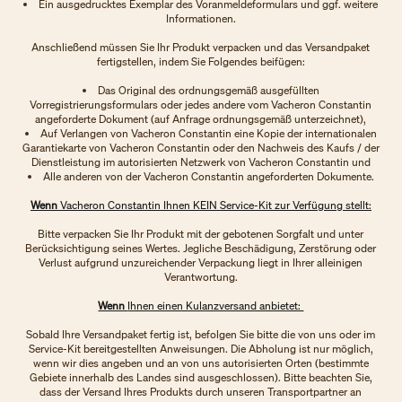
Ein ausgedrucktes Exemplar des Voranmeldeformulars und ggf. weitere
Informationen.
Anschließend müssen Sie Ihr Produkt verpacken und das Versandpaket
fertigstellen, indem Sie Folgendes beifügen:
Das Original des ordnungsgemäß ausgefüllten
Vorregistrierungsformulars oder jedes andere vom Vacheron Constantin
angeforderte Dokument (auf Anfrage ordnungsgemäß unterzeichnet),
Auf Verlangen von Vacheron Constantin eine Kopie der internationalen
Garantiekarte von Vacheron Constantin oder den Nachweis des Kaufs / der
Dienstleistung im autorisierten Netzwerk von Vacheron Constantin und
Alle anderen von der Vacheron Constantin angeforderten Dokumente.
Wenn
Vacheron Constantin Ihnen KEIN Service-Kit zur Verfügung stellt:
Bitte verpacken Sie Ihr Produkt mit der gebotenen Sorgfalt und unter
Berücksichtigung seines Wertes. Jegliche Beschädigung, Zerstörung oder
Verlust aufgrund unzureichender Verpackung liegt in Ihrer alleinigen
Verantwortung.
Wenn
Ihnen einen Kulanzversand anbietet:
Sobald Ihre Versandpaket fertig ist, befolgen Sie bitte die von uns oder im
Service-Kit bereitgestellten Anweisungen. Die Abholung ist nur möglich,
wenn wir dies angeben und an von uns autorisierten Orten (bestimmte
Gebiete innerhalb des Landes sind ausgeschlossen). Bitte beachten Sie,
dass der Versand Ihres Produkts durch unseren Transportpartner an