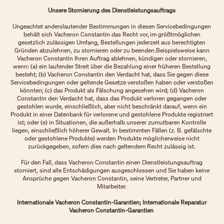
Unsere Stornierung des Dienstleistungsauftrags
Ungeachtet anderslautender Bestimmungen in diesen Servicebedingungen
behält sich Vacheron Constantin das Recht vor, im größtmöglichen
gesetzlich zulässigen Umfang, Bestellungen jederzeit aus berechtigten
Gründen abzulehnen, zu stornieren oder zu beenden.Beispielsweise kann
Vacheron Constantin Ihren Auftrag ablehnen, kündigen oder stornieren,
wenn: (a) ein laufender Streit über die Bezahlung einer früheren Bestellung
besteht; (b) Vacheron Constantin den Verdacht hat, dass Sie gegen diese
Servicebedingungen oder geltende Gesetze verstoßen haben oder verstoßen
könnten; (c) das Produkt als Fälschung angesehen wird; (d) Vacheron
Constantin den Verdacht hat, dass das Produkt verloren gegangen oder
gestohlen wurde, einschließlich, aber nicht beschränkt darauf, wenn ein
Produkt in einer Datenbank für verlorene und gestohlene Produkte registriert
ist; oder (e) in Situationen, die außerhalb unserer zumutbaren Kontrolle
liegen, einschließlich höherer Gewalt. In bestimmten Fällen (z. B. gefälschte
oder gestohlene Produkte) werden Produkte möglicherweise nicht
zurückgegeben, sofern dies nach geltendem Recht zulässig ist.
Für den Fall, dass Vacheron Constantin einen Dienstleistungsauftrag
storniert, sind alle Entschädigungen ausgeschlossen und Sie haben keine
Ansprüche gegen Vacheron Constantin, seine Vertreter, Partner und
Mitarbeiter.
Internationale Vacheron Constantin-Garantien; Internationale Reparatur
Vacheron Constantin-Garantien