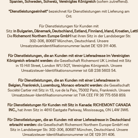
Spanien, Schweden, Schweiz, Vereinigtes Königreich
(sofern zutreffend).
"Dienstleistungseinheit"
bezeichnet für Dienstleistungen mit Lieferung am
Ort:
Für Dienstleistungen für Kunden mit
Sitz
in Bulgarien, Dänemark, Deutschland, Estland, Finnland, Irland, Kroatien, Le
Die
Richemont Northern Europe GmbH
hat ihren Sitz in der Landsberger Str.
302-306, 80687 München, Deutschland. Unsere
Umsatzsteueridentifikationsnummer lautet DE 129 311 406.
Für Dienstleistungen, die an Kunden mit einer Lieferadresse im Vereinigten
Königreich erbracht werden:
die Gesellschaft Richemont UK Limited mit Sitz
in 15 Hill Street, London W1J 5QT, Vereinigtes Königreich. Unsere
Umsatzsteuer-Identifikationsnummer ist GB 238 5603 54.
Für Dienstleistungen, die an Kunden mit einer Lieferadresse in
Belgien, Frankreich, Luxemburg, Monaco erbracht werden:
die Gesellschaft
Société Cartier mit Sitz in 13, rue de la Paix, 75002 Paris, Frankreich. Unsere
Umsatzsteuer-Identifikationsnummer ist TVA CEE FR 36 775 658 859.
Für Dienstleistungen für Kunden mit Sitz in Kanada: RICHEMONT CANADA
INC.,
hat ihren Sitz in 4610 Eastgate Parkway, Mississauga, ON L4W 3W6.
Für Dienstleistungen, die an Kunden mit einer Lieferadresse in Deutschland
erbracht werden:
die Gesellschaft Richemont Northern Europe GmbH mit
Sitz in Landsberger Str. 302-306, 80687 München, Deutschland. Unsere
Umsatzsteuer-Identifikationsnummer ist DE 129 311 406.