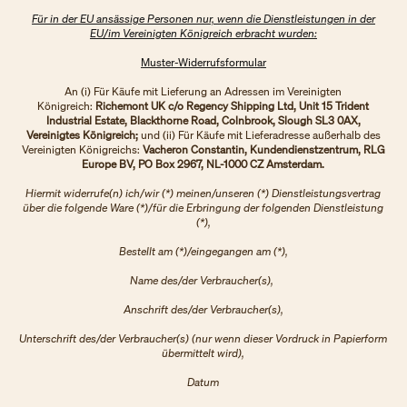
Für in der EU ansässige Personen nur, wenn die Dienstleistungen in der
EU/im Vereinigten Königreich erbracht wurden:
Muster-Widerrufsformular
An (i) Für Käufe mit Lieferung an Adressen im Vereinigten
Königreich:
Richemont UK c/o Regency Shipping Ltd, Unit 15 Trident
Industrial Estate, Blackthorne Road, Colnbrook, Slough SL3 0AX,
Vereinigtes Königreich;
und (ii) Für Käufe mit Lieferadresse außerhalb des
Vereinigten Königreichs:
Vacheron Constantin, Kundendienstzentrum, RLG
Europe BV, PO Box 2967, NL-1000 CZ Amsterdam.
Hiermit widerrufe(n) ich/wir (*) meinen/unseren (*) Dienstleistungsvertrag
über die folgende Ware (*)/für die Erbringung der folgenden Dienstleistung
(*),
Bestellt am (*)/eingegangen am (*),
Name des/der Verbraucher(s),
Anschrift des/der Verbraucher(s),
Unterschrift des/der Verbraucher(s) (nur wenn dieser Vordruck in Papierform
übermittelt wird),
Datum