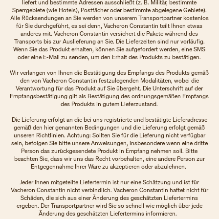
liefert und bestimmte Adressen ausschließt (z. B. Militär, bestimmte
Sperrgebiete (wie Hotels), Postfächer oder bestimmte abgelegene Gebiete).
Alle Rücksendungen an Sie werden von unserem Transportpartner kostenlos
für Sie durchgeführt, es sei denn, Vacheron Constantin teilt Ihnen etwas
anderes mit. Vacheron Constantin versichert die Pakete während des
Transports bis zur Auslieferung an Sie. Die Lieferzeiten sind nur vorläufig.
Wenn Sie das Produkt erhalten, können Sie aufgefordert werden, eine SMS
oder eine E-Mail zu senden, um den Erhalt des Produkts zu bestätigen.
Wir verlangen von Ihnen die Bestätigung des Empfangs des Produkts gemäß
den von Vacheron Constantin festzulegenden Modalitäten, wobei die
Verantwortung für das Produkt auf Sie übergeht. Die Unterschrift auf der
Empfangsbestätigung gilt als Bestätigung des ordnungsgemäßen Empfangs
des Produkts in gutem Lieferzustand.
Die Lieferung erfolgt an die bei uns registrierte und bestätigte Lieferadresse
gemäß den hier genannten Bedingungen und die Lieferung erfolgt gemäß
unseren Richtlinien. Achtung: Sollten Sie für die Lieferung nicht verfügbar
sein, befolgen Sie bitte unsere Anweisungen, insbesondere wenn eine dritte
Person das zurückgesendete Produkt in Empfang nehmen soll. Bitte
beachten Sie, dass wir uns das Recht vorbehalten, eine andere Person zur
Entgegennahme Ihrer Ware zu akzeptieren oder abzulehnen.
Jeder Ihnen mitgeteilte Liefertermin ist nur eine Schätzung und ist für
Vacheron Constantin nicht verbindlich. Vacheron Constantin haftet nicht für
Schäden, die sich aus einer Änderung des geschätzten Liefertermins
ergeben. Der Transportpartner wird Sie so schnell wie möglich über jede
Änderung des geschätzten Liefertermins informieren.