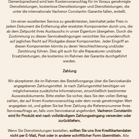
Dementsprechend wird kein Kostenvoranschlag für im Voraus genehmigte
Dienstleistungen, kostenlose Dienstleistungen und Dienstleistungen, die
unter die internationale Vacheron Constantin-Garantie fallen, erstellt.
Um einen exzellenten Service zu gewährleisten, beinhaltet jeder Preis in
jedem Dokument die Entfernung aller ersetzten Komponenten durch uns, die
ab dem Zeitpunkt ihres Austauschs in unser Eigentum übergehen. Durch die
Zustimmung zu diesen Servicebedingungen verzichten Sie unwiderruflich
auf jegliches Recht auf Rückgabe dieser Komponenten. Jeder Eingriff an
diesen Komponenten könnte zu deren Verschlechterung und/oder
Zerstörung führen. Dies gilt auch für alle Reparaturen und/oder
Ersatzleistungen, die kostenlos im Rahmen der Garantie durchgeführt
werden.
Zahlung
Wir akzeptieren die im Rahmen des Bestellvorgangs über die Servicekanäle
angegebenen Zahlungsmittel. Je nach Zahlungsmittel benötigen wir
möglicherweise zusätzliche Informationen, einschließlich bestimmter
Ausweisdokumente. Bitte stellen Sie sicher, dass Sie den vollen Betrag
zahlen, der auf Ihrem Kostenvoranschlag oder dem vorab genehmigten Wert
angegeben ist, und geben Sie bei Ihrer Zahlung die Referenznummer Ihres
Serviceauftrags an, falls vom Servicekanal angefordert.
Vacheron Constantin
wird Ihr Produkt erst nach vollständigem Zahlungseingang versenden oder
zurückliefern.
Wenn Sie Dienstleistungen bestellen,
sollten Sie uns Ihre Kreditkartendaten
nicht per E-Mail, Post oder in anderer schriftlicher Form übermitteln
. Alle