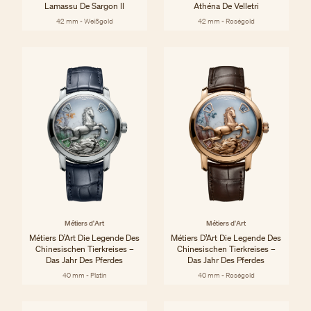
Lamassu De Sargon II
Athéna De Velletri
42 mm - Weißgold
42 mm - Roségold
Métiers d'Art
Métiers d'Art
Métiers D’Art Die Legende Des
Métiers D’Art Die Legende Des
Chinesischen Tierkreises –
Chinesischen Tierkreises –
Das Jahr Des Pferdes
Das Jahr Des Pferdes
40 mm - Platin
40 mm - Roségold