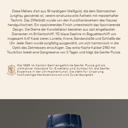
Diese Métiers d'art aus 18-karätigem Weißgold, die dem Sternzeichen
Jungfrau gewidmet ist, vereint eindrucksvolle Ästhetik mit meisterhafter
Technik. Das Zifferblatt wurde von den Kunsthandwerkern des Hauses
handguillochiert. Ein opalisierendes Finish unterstreicht das faszinierende
Design. Die Sterne der Konstellation bestehen aus zart eingefassten
Diamanten im Brillantschliff. 112 blaue Saphire im Baguetteschliff von
insgesamt 4,41 Karat zieren Lünette, Krone, Bandanstöße und Schließe der
Uhr. Jeder Stein wurde sorgfältig ausgewählt, um sich harmonisch in die
Optik des Zeitmessers einzufügen. Das extra-flache Kaliber 2160 mit
Tourbillon bietet eine Gangreserve von 3 Tagen und trägt die Genfer Punze.
Die 1886 im Kanton Genf eingeführte Genfer Punze gilt als
ultimativer Standard für Exzellenz und Symbol für die Genfer
Expertise in der Uhrmacherkunst. Sie steht für Ursprung,
hochwertige Handwerkskunst und Zuverlässigkeit.