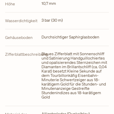
10,7 mm
Höhe
3 bar (30 m)
Wasserdichtigkeit
Durchsichtiger Saphirglasboden
Gehäuseboden
Blaues Zifferblatt mit Sonnenschliff
Zifferblattbeschreibung
und Satinierung Handguillochiertes
und opalisierendes Sternzeichen mit
Diamanten im Brillantschliff (ca. 0,04
Karat) besetzt Kleine Sekunde auf
dem Tourbillonkäfig Eisenbahn-
Minuterie Schwertzeiger aus 18-
karätigem Gold für die Stunden- und
Minutenanzeige Gestreifte
Stundenindizes aus 18-karätigem
Gold
Alligatorleder (Dunkelblau)