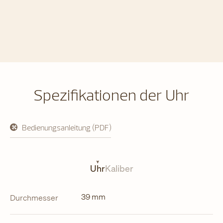
Spezifikationen der Uhr
Bedienungsanleitung (PDF)
öffnet
in
neuem
Tab
Uhr
Kaliber
39 mm
Durchmesser