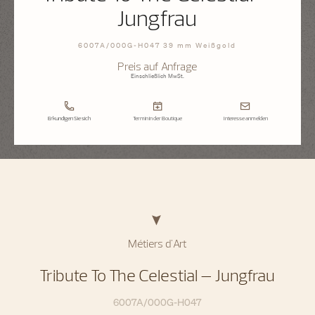
Jungfrau
6007A/000G-H047 39 mm Weißgold
Preis auf Anfrage
Einschließlich MwSt.
Erkundigen Sie sich
Termin in der Boutique
Interesse anmelden
Métiers d'Art
Tribute To The Celestial – Jungfrau
6007A/000G-H047