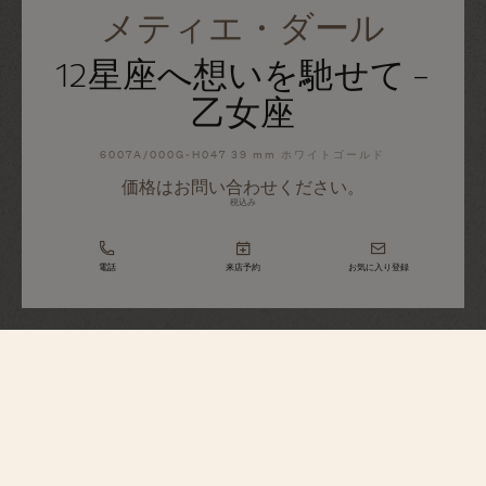
メティエ・ダール
12星座へ想いを馳せて -
乙女座
6007A/000G-H047 39 mm ホワイトゴールド
価格はお問い合わせください。
税込み
電話
来店予約
お気に入り登録
メティエ・ダール