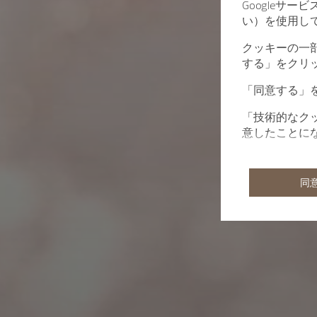
Googleサ
い）を使用し
クッキーの一
する」をクリ
「同意する」
「技術的なク
意したことに
同