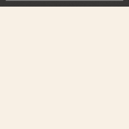
エジェリー
ムーンフェイズ
8005F/000R-B498
マザーオブパールの雲の上には、月と星が煌めく夜空が広がっており、36
個のラウンドカット・ダイヤモンドが取り付けられています。このムーン
フェイズは文字盤と見事に調和しています。“タペスリー”技法によって作り
出されたモチーフが、オートクチュールのファブリックに見られる繊細な
プリーツを想起させます。18K（5N）ピンクゴールド製のこの時計には、1
時と2時の間に58個のラウンドカット・ダイヤモンドとカボションカットの
ムーンストーンがセットされています。交換可能な3本のアリゲーターレザ
ーのストラップが付属しており、エレガントでありながら、希望に合った
スタイルを選ぶことができます。