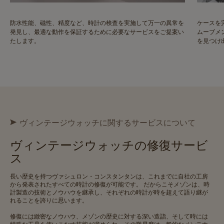
防水性能、磁性、精度など、時計の検査を実施して万一の異常を
ケースを
発見し、最適な動作を保証するために必要なサービスをご提案い
ムーブメ
たします。
を見つけ
ヴィンテージウォッチに関するサービスについて
ヴィンテージウォッチの修復サービ
ス
長い歴史を持つヴァシュロン・コンスタンタンは、これまでに自社の工房
から発表されたすべての時計の修復が可能です。 だからこそメゾンは、時
計製造の技術とノウハウを継承し、それぞれの時計が時を超えて語り継が
れることを誇りに思います。
修復には緻密なノウハウ、メゾンの歴史に対する深い造詣、そして時には