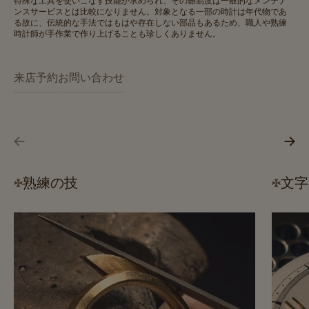
特殊な工具を使いこなす技能が求められ、その難易度は一般的なメンテナ
ンスサービスとは比較になりません。対象となる一部の時計は年代物であ
る故に、伝統的な手法ではもはや存在しない部品もあるため、職人や熟練
時計師が手作業で作り上げることも珍しくありません。
来店予約
お問い合わせ
熟練の技
文字