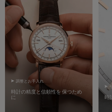
調整とお手入れ
時計の精度と信頼性を 保つため
に
時