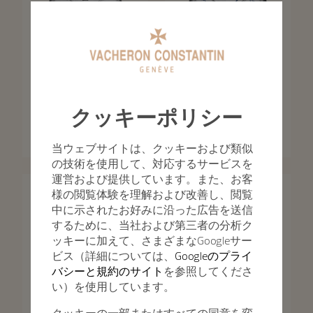
パトリモニー
パトリモニー
クッキーポリシー
パトリモニー・オートマティ
パトリモニー・ムーンフェイ
ック
ズ・レトログラード・デイト
当ウェブサイトは、クッキーおよび類似
40 mm - ホワイトゴールド
42.5 mm - ホワイトゴールド
の技術を使用して、対応するサービスを
運営および提供しています。また、お客
様の閲覧体験を理解および改善し、閲覧
中に示されたお好みに沿った広告を送信
するために、当社および第三者の分析ク
ッキーに加えて、さまざまなGoogleサー
ビス（詳細については、
Googleのプライ
バシーと規約のサイト
を参照してくださ
い）を使用しています。
クッキーの一部またはすべての同意を変