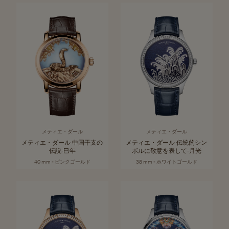
メティエ・ダール
メティエ・ダール
メティエ・ダール 中国干支の
メティエ・ダール 伝統的シン
伝説‐巳年
ボルに敬意を表して‐月光
40 mm - ピンクゴールド
38 mm - ホワイトゴールド