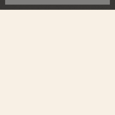
オーヴァーシーズ
・オートマティック
4605V/200A-B971
エレガントかつリラックスした魅力をまとうこのステンレススティール製
ウォッチは、マルタ十字を想起させるベゼルが存在感を示し、90個のラウ
ンドカット・ダイヤモンドがセットされています。旅の精神を体現する方
位図からインスピレーションを得た、22Kゴールド製のローターをシースル
ーケースバックから眺めることができます。フォールディング・クラスプ
と、インターチェンジャブル・システムを採用した付け替え可能な3種類の
ブレスレット（ステンレススティール、レザー、ラバー）で、お好みのス
タイルにパーソナライズすることができます。