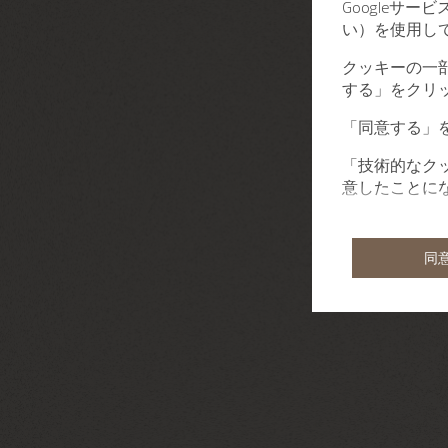
Googleサ
い）を使用し
クッキーの一
する」をクリ
「同意する」
「技術的なク
意したことに
同