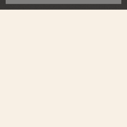
エジェリー
クォーツ
1205F/000R-B622
この18K 5Nピンクゴールド製の時計は、タペストリー技法によって作り出
された、まるでオートクチュールのファブリックを想起させるプリーツモ
チーフの文字盤が印象的です。ベゼルにセットされた62個のラウンドカッ
ト ダイヤモンドがタイムピースを輝きで包みます。日付は、34個のラウン
ドカット ダイヤモンドがあしらわれた1時と2時の間のリングに表示されま
す。一方、リュウズにはムーンストーンがセットされています。アリゲー
ターレザーのインターチェンジャブル・ストラップが3本付属しており、
様々なスタイルにエレガントにマッチします。