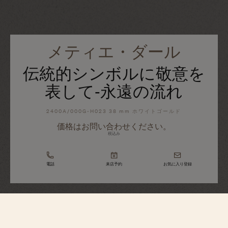
メティエ・ダール
伝統的シンボルに敬意を
表して‐永遠の流れ
2400A/000G-H023 38 mm ホワイトゴールド
価格はお問い合わせください。
税込み
電話
来店予約
お気に入り登録