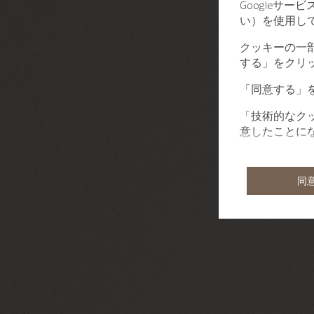
Googleサ
い）を使用し
クッキーの一
する」をクリ
「同意する」
「技術的なク
意したことに
同