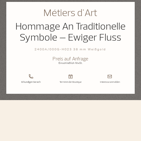
Métiers d'Art
Hommage An Traditionelle
Symbole – Ewiger Fluss
2400A/000G-H023 38 mm Weißgold
Preis auf Anfrage
Einschließlich MwSt.
Erkundigen Sie sich
Termin in der Boutique
Interesse anmelden
Métiers d'Art