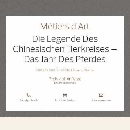
Métiers d'Art
Die Legende Des
Chinesischen Tierkreises –
Das Jahr Des Pferdes
86073/000P-H066 40 mm Platin
Preis auf Anfrage
Einschließlich MwSt.
Erkundigen Sie sich
Termin in der Boutique
Interesse anmelden