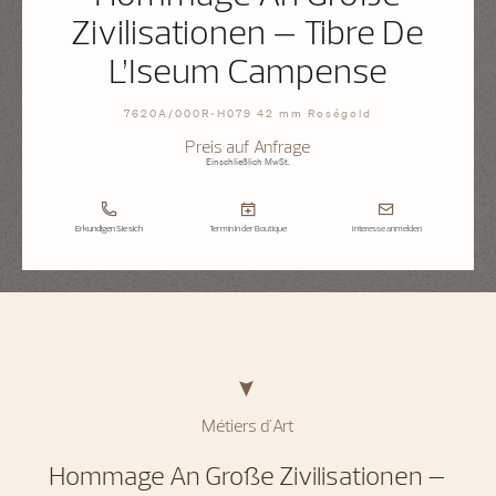
Zivilisationen – Tibre De
L’Iseum Campense
7620A/000R-H079 42 mm Roségold
Preis auf Anfrage
Einschließlich MwSt.
Erkundigen Sie sich
Termin in der Boutique
Interesse anmelden
Métiers d'Art
Hommage An Große Zivilisationen –