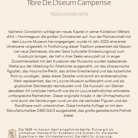
Tibre De L’Iseum Campense
7620A/000R-H079
Vacheron Constantin schlägt ein neues Kapitel in seiner Kollektion Métiers
d’Art – Hommage an die großen Zivilisationen auf. Aus der Partnerschaft mit
dem Louvre-Museum hervorgegangen, wurde im Jahr 2022 eine erste
Uhrenserie vorgestellt. In Fortführung dieser Tradition präsentiert die Maison
vier neue Zeitmesser, die den Geist kultureller Entdeckungslust zum
Ausdruck bringen, der tief in ihrer Seele verwurzelt ist. In enger
Zusammenarbeit mit den Kuratoren des Museums wurden bedeutende
Werke aus der Abteilung für Altertümer ausgewählt, um das pharaonische
Ägypten, das Assyrische Reich, das antike Griechenland und das kaiserliche
Rom zu würdigen. Jedes dieser Zeitalter wird durch ein emblematisches
Werk repräsentiert, das im Louvre-Museum aufbewahrt wird und als
glyptischer Steinbesatz reproduziert wird. Die Auswahl von Steinen
derselben Art und/oder Herkunft wie die im Louvre befindlichen erforderte
umfangreiche Recherchen. Dieser originelle Ansatz in der Uhrmacherkunst
wird durch die Verzierungen rund um die vier zentralen Figuren und die
Randfriese noch unterstrichen. Diese limitierte Auflage ist mit dem
Manufakturkaliber 2460 G4/2 ausgestattet, das große gestalterische Freiheit
bietet.
Die 1886 im Kanton Genf eingeführte Genfer Punze gilt als
ultimativer Standard für Exzellenz und Symbol für die Genfer
Expertise in der Uhrmacherkunst. Sie steht für Ursprung,