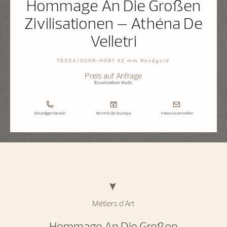
Hommage An Die Großen
Zivilisationen – Athéna De
Velletri
7620A/000R-H081 42 mm Roségold
Preis auf Anfrage
Einschließlich MwSt.
Erkundigen Sie sich
Termin in der Boutique
Interesse anmelden
Métiers d'Art
Hommage An Die Großen