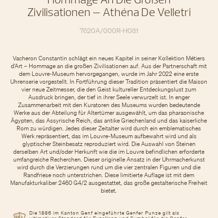
Zivilisationen – Athéna De Velletri
7620A/000R-H081
Vacheron Constantin schlägt ein neues Kapitel in seiner Kollektion Métiers
d’Art – Hommage an die großen Zivilisationen auf. Aus der Partnerschaft mit
dem Louvre-Museum hervorgegangen, wurde im Jahr 2022 eine erste
Uhrenserie vorgestellt. In Fortführung dieser Tradition präsentiert die Maison
vier neue Zeitmesser, die den Geist kultureller Entdeckungslust zum
Ausdruck bringen, der tief in ihrer Seele verwurzelt ist. In enger
Zusammenarbeit mit den Kuratoren des Museums wurden bedeutende
Werke aus der Abteilung für Altertümer ausgewählt, um das pharaonische
Ägypten, das Assyrische Reich, das antike Griechenland und das kaiserliche
Rom zu würdigen. Jedes dieser Zeitalter wird durch ein emblematisches
Werk repräsentiert, das im Louvre-Museum aufbewahrt wird und als
glyptischer Steinbesatz reproduziert wird. Die Auswahl von Steinen
derselben Art und/oder Herkunft wie die im Louvre befindlichen erforderte
umfangreiche Recherchen. Dieser originelle Ansatz in der Uhrmacherkunst
wird durch die Verzierungen rund um die vier zentralen Figuren und die
Randfriese noch unterstrichen. Diese limitierte Auflage ist mit dem
Manufakturkaliber 2460 G4/2 ausgestattet, das große gestalterische Freiheit
bietet.
Die 1886 im Kanton Genf eingeführte Genfer Punze gilt als