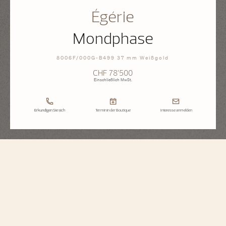
Égérie
Mondphase
8006F/000G-B499 37 mm Weißgold
CHF 78’500
Einschließlich MwSt.
Erkundigen Sie sich
Termin in der Boutique
Interesse anmelden
Égérie
Mondphase