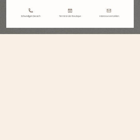
Erkundigen Sie sich
Termin in der Boutique
Interesse anmelden
Overseas
Extra-Flacher Ewiger Kalender
4300V/220G-H151
Diese Uhr aus 18-karätigem Weißgold kombiniert auf elegante Weise
uhrmacherische Komplikationen mit einem sportlichen Design. Trotz ihrer
Höhe von nur 8,10 mm verfügt sie über einen Ewigen Kalender, der bis zum
Jahr 2100 das korrekte Datum anzeigen wird. Ergänzt wird diese Funktion
von einer Mondphasenanzeige mit einem Sternenhimmel und zwei Monden