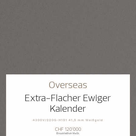
Overseas
Extra-Flacher Ewiger
Kalender
4300V/220G-H151 41,5 mm Weißgold
CHF 120’000
Einschließlich MwSt.