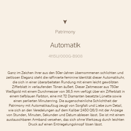
Patrimony
Automatik
4115U/000G-B908
Ganz im Zeichen ihrer aus den 50er-Jahren übernommenen schlichten und
zeitlosen Eleganz steht die raffinierte feminine Identität dieser Automatikuhr,
die sich in einer überarbeiteten Rundung mit einem leicht gewölbten
Zifferblatt in verlaufenden Tönen äußert. Dieser Zeitmesser aus 750er
Weißgold mit einem Durchmesser von 36,5 mm verfügt über ein Zifferblatt in
einem tiefblauen Farbton, eine mit 72 Diamanten besetzte Lünette sowie
einen perlierten Minutenring. Die augenscheinliche Schlichtheit der
Patrimony mit Automatikaufzug zeugt von Sorgfalt und Liebe zum Detail,
wie sich an den Veredelungen auf dem Kaliber 2450 Q6/3 mit der Anzeige
von Stunden, Minuten, Sekunden und Datum ablesen lässt. Sie ist mit einem
austauschbaren Armband versehen, das sich ohne Werkzeug durch leichten
Druck auf einen Entriegelungsknopf lösen lässt.