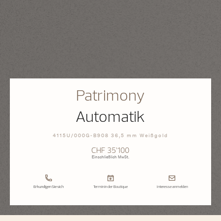
Patrimony
Automatik
4115U/000G-B908 36,5 mm Weißgold
CHF 35’100
Einschließlich MwSt.
Erkundigen Sie sich
Termin in der Boutique
Interesse anmelden