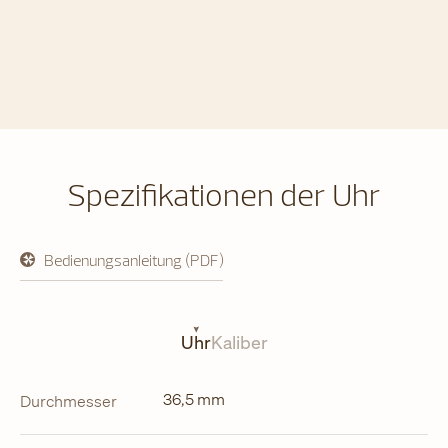
Spezifikationen der Uhr
Bedienungsanleitung (PDF)
öffnet
in
neuem
Tab
Uhr
Kaliber
36,5 mm
Durchmesser