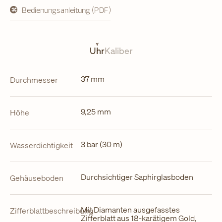
Bedienungsanleitung (PDF)
öffnet
in
neuem
Tab
Uhr
Kaliber
37 mm
Durchmesser
9,25 mm
Höhe
3 bar (30 m)
Wasserdichtigkeit
Durchsichtiger Saphirglasboden
Gehäuseboden
Mit Diamanten ausgefasstes
Zifferblattbeschreibung
Zifferblatt aus 18-karätigem Gold,