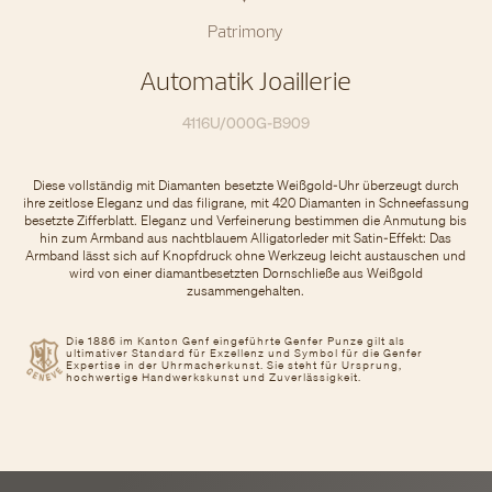
Patrimony
Automatik Joaillerie
4116U/000G-B909
Diese vollständig mit Diamanten besetzte Weißgold-Uhr überzeugt durch
ihre zeitlose Eleganz und das filigrane, mit 420 Diamanten in Schneefassung
besetzte Zifferblatt. Eleganz und Verfeinerung bestimmen die Anmutung bis
hin zum Armband aus nachtblauem Alligatorleder mit Satin-Effekt: Das
Armband lässt sich auf Knopfdruck ohne Werkzeug leicht austauschen und
wird von einer diamantbesetzten Dornschließe aus Weißgold
zusammengehalten.
Die 1886 im Kanton Genf eingeführte Genfer Punze gilt als
ultimativer Standard für Exzellenz und Symbol für die Genfer
Expertise in der Uhrmacherkunst. Sie steht für Ursprung,
hochwertige Handwerkskunst und Zuverlässigkeit.