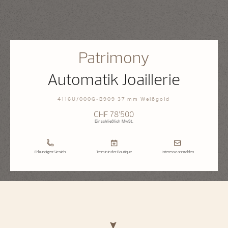
Patrimony
Automatik Joaillerie
4116U/000G-B909 37 mm Weißgold
CHF 78’500
Einschließlich MwSt.
Erkundigen Sie sich
Termin in der Boutique
Interesse anmelden