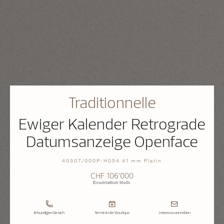
Traditionnelle
Ewiger Kalender Retrograde
Datumsanzeige Openface
4030T/000P-H054 41 mm Platin
CHF 106’000
Einschließlich MwSt.
Erkundigen Sie sich
Termin in der Boutique
Interesse anmelden