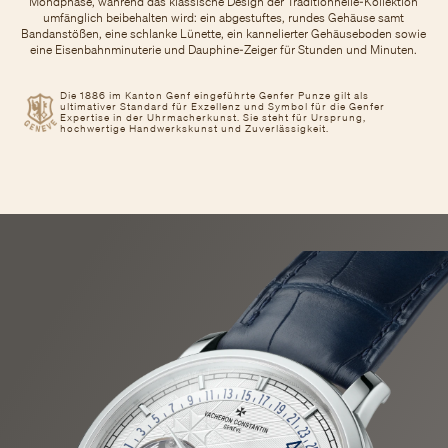
Mondphase, während das klassische Design der Traditionnelle-Kollektion
umfänglich beibehalten wird: ein abgestuftes, rundes Gehäuse samt
Bandanstößen, eine schlanke Lünette, ein kannelierter Gehäuseboden sowie
eine Eisenbahnminuterie und Dauphine-Zeiger für Stunden und Minuten.
Die 1886 im Kanton Genf eingeführte Genfer Punze gilt als
ultimativer Standard für Exzellenz und Symbol für die Genfer
Expertise in der Uhrmacherkunst. Sie steht für Ursprung,
hochwertige Handwerkskunst und Zuverlässigkeit.