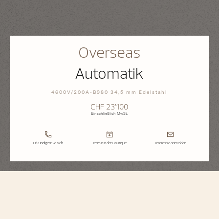
Overseas
Automatik
4600V/200A-B980 34,5 mm Edelstahl
CHF 23’100
Einschließlich MwSt.
Erkundigen Sie sich
Termin in der Boutique
Interesse anmelden