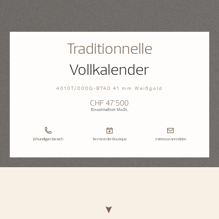
Traditionnelle
Vollkalender
4010T/000G-B740 41 mm Weißgold
CHF 47’500
Einschließlich MwSt.
Erkundigen Sie sich
Termin in der Boutique
Interesse anmelden