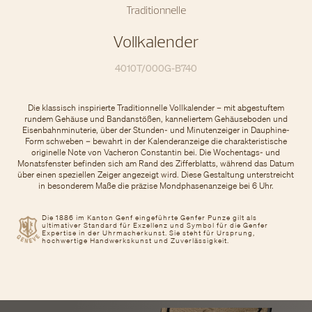
Traditionnelle
Vollkalender
4010T/000G-B740
Die klassisch inspirierte Traditionnelle Vollkalender – mit abgestuftem
rundem Gehäuse und Bandanstößen, kanneliertem Gehäuseboden und
Eisenbahnminuterie, über der Stunden- und Minutenzeiger in Dauphine-
Form schweben – bewahrt in der Kalenderanzeige die charakteristische
originelle Note von Vacheron Constantin bei. Die Wochentags- und
Monatsfenster befinden sich am Rand des Zifferblatts, während das Datum
über einen speziellen Zeiger angezeigt wird. Diese Gestaltung unterstreicht
in besonderem Maße die präzise Mondphasenanzeige bei 6 Uhr.
Die 1886 im Kanton Genf eingeführte Genfer Punze gilt als
ultimativer Standard für Exzellenz und Symbol für die Genfer
Expertise in der Uhrmacherkunst. Sie steht für Ursprung,
hochwertige Handwerkskunst und Zuverlässigkeit.