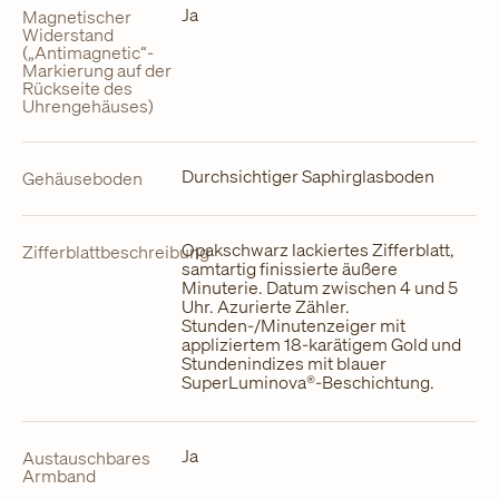
Ja
Magnetischer
Widerstand
(„Antimagnetic“-
Markierung auf der
Rückseite des
Uhrengehäuses)
Durchsichtiger Saphirglasboden
Gehäuseboden
Opakschwarz lackiertes Zifferblatt,
Zifferblattbeschreibung
samtartig finissierte äußere
Minuterie. Datum zwischen 4 und 5
Uhr. Azurierte Zähler.
Stunden-/Minutenzeiger mit
appliziertem 18-karätigem Gold und
Stundenindizes mit blauer
SuperLuminova®-Beschichtung.
Ja
Austauschbares
Armband