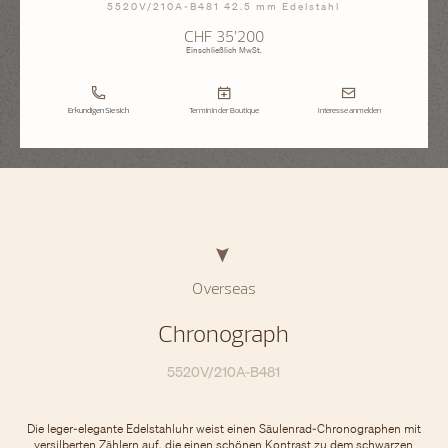
5520V/210A-B481 42.5 mm Edelstahl
CHF 35’200
Einschließlich MwSt.
Erkundigen Sie sich
Termin in der Boutique
Interesse anmelden
Overseas
Chronograph
5520V/210A-B481
Die leger-elegante Edelstahluhr weist einen Säulenrad-Chronographen mit
versilberten Zählern auf, die einen schönen Kontrast zu dem schwarzen