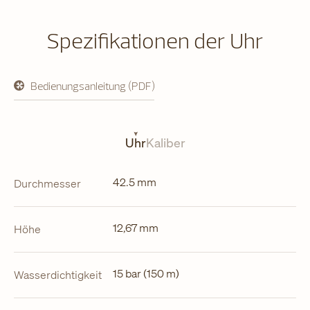
Spezifikationen der Uhr
Bedienungsanleitung (PDF)
öffnet
in
neuem
Tab
Uhr
Kaliber
42.5 mm
Durchmesser
12,67 mm
Höhe
15 bar (150 m)
Wasserdichtigkeit