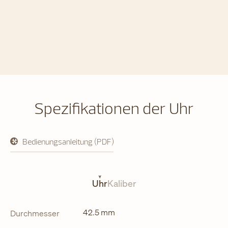
Spezifikationen der Uhr
Bedienungsanleitung (PDF)
öffnet
in
neuem
Tab
Uhr
Kaliber
42.5 mm
Durchmesser