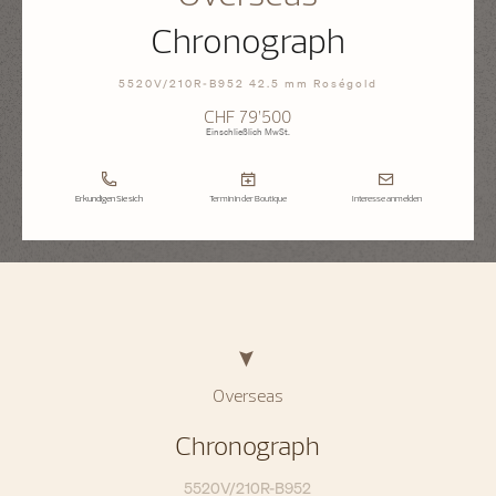
Chronograph
5520V/210R-B952 42.5 mm Roségold
CHF 79’500
Einschließlich MwSt.
Erkundigen Sie sich
Termin in der Boutique
Interesse anmelden
Overseas
Chronograph
5520V/210R-B952