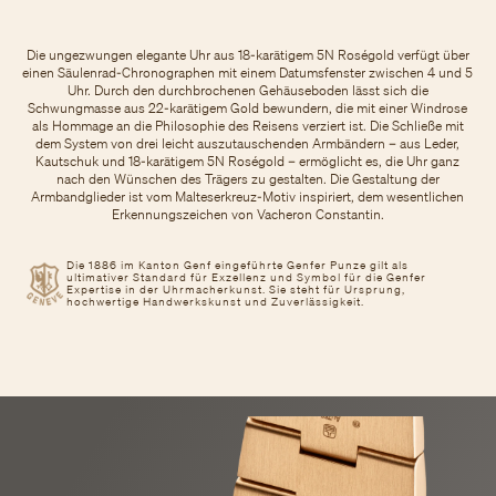
Die ungezwungen elegante Uhr aus 18-karätigem 5N Roségold verfügt über
einen Säulenrad-Chronographen mit einem Datumsfenster zwischen 4 und 5
Uhr. Durch den durchbrochenen Gehäuseboden lässt sich die
Schwungmasse aus 22-karätigem Gold bewundern, die mit einer Windrose
als Hommage an die Philosophie des Reisens verziert ist. Die Schließe mit
dem System von drei leicht auszutauschenden Armbändern – aus Leder,
Kautschuk und 18-karätigem 5N Roségold – ermöglicht es, die Uhr ganz
nach den Wünschen des Trägers zu gestalten. Die Gestaltung der
Armbandglieder ist vom Malteserkreuz-Motiv inspiriert, dem wesentlichen
Erkennungszeichen von Vacheron Constantin.
Die 1886 im Kanton Genf eingeführte Genfer Punze gilt als
ultimativer Standard für Exzellenz und Symbol für die Genfer
Expertise in der Uhrmacherkunst. Sie steht für Ursprung,
hochwertige Handwerkskunst und Zuverlässigkeit.