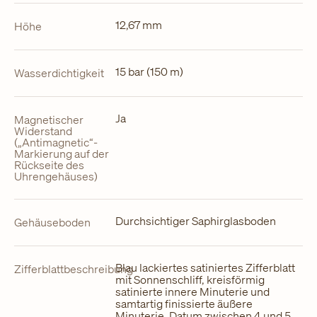
12,67 mm
Höhe
15 bar (150 m)
Wasserdichtigkeit
Ja
Magnetischer
Widerstand
(„Antimagnetic“-
Markierung auf der
Rückseite des
Uhrengehäuses)
Durchsichtiger Saphirglasboden
Gehäuseboden
Blau lackiertes satiniertes Zifferblatt
Zifferblattbeschreibung
mit Sonnenschliff, kreisförmig
satinierte innere Minuterie und
samtartig finissierte äußere
Minuterie. Datum zwischen 4 und 5