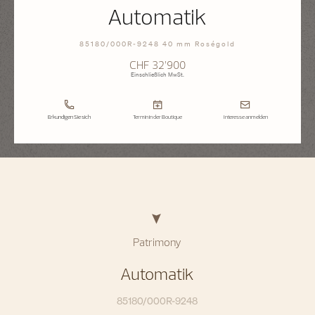
Automatik
85180/000R-9248 40 mm Roségold
CHF 32’900
Einschließlich MwSt.
Erkundigen Sie sich
Termin in der Boutique
Interesse anmelden
Patrimony
Automatik
85180/000R-9248