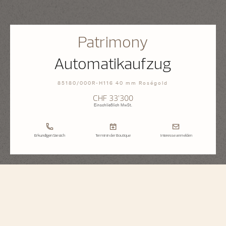
Patrimony
Automatikaufzug
85180/000R-H116 40 mm Roségold
CHF 33’300
Einschließlich MwSt.
Erkundigen Sie sich
Termin in der Boutique
Interesse anmelden
Patrimony