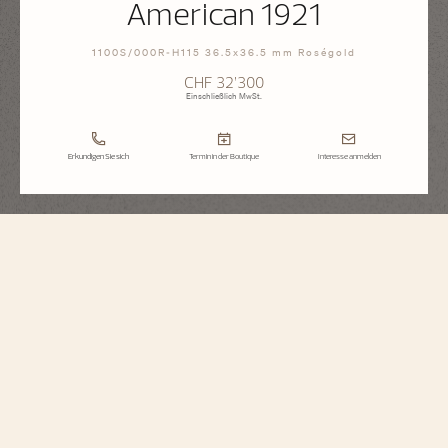
American 1921
1100S/000R-H115 36.5x36.5 mm Roségold
CHF 32’300
Einschließlich MwSt.
Erkundigen Sie sich
Termin in der Boutique
Interesse anmelden
Historiques
American 1921
1100S/000R-H115