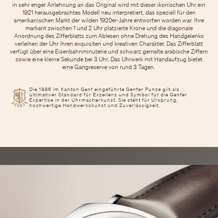
in sehr enger Anlehnung an das Original wird mit dieser ikonischen Uhr ein
1921 herausgebrachtes Modell neu interpretiert, das speziell für den
amerikanischen Markt der wilden 1920er-Jahre entworfen worden war. Ihre
markant zwischen 1 und 2 Uhr platzierte Krone und die diagonale
Anordnung des Zifferblatts zum Ablesen ohne Drehung des Handgelenks
verleihen der Uhr ihren exquisiten und kreativen Charakter. Das Zifferblatt
verfügt über eine Eisenbahnminuterie und schwarz gemalte arabische Ziffern
sowie eine kleine Sekunde bei 3 Uhr. Das Uhrwerk mit Handaufzug bietet
eine Gangreserve von rund 3 Tagen.
Die 1886 im Kanton Genf eingeführte Genfer Punze gilt als
ultimativer Standard für Exzellenz und Symbol für die Genfer
Expertise in der Uhrmacherkunst. Sie steht für Ursprung,
hochwertige Handwerkskunst und Zuverlässigkeit.