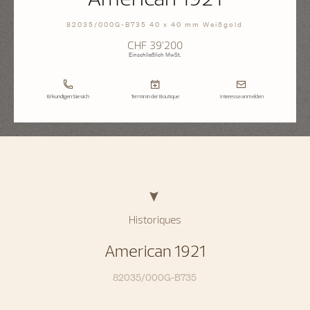
82035/000G-B735 40 x 40 mm Weißgold
CHF 39’200
Einschließlich MwSt.
Erkundigen Sie sich
Termin in der Boutique
Interesse anmelden
Historiques
American 1921
82035/000G-B735