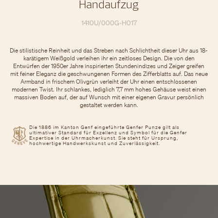
Handaufzug
1410U/000G-H017
Die stilistische Reinheit und das Streben nach Schlichtheit dieser Uhr aus 18-
karätigem Weißgold verleihen ihr ein zeitloses Design. Die von den
Entwürfen der 1950er Jahre inspirierten Stundenindizes und Zeiger greifen
mit feiner Eleganz die geschwungenen Formen des Zifferblatts auf. Das neue
Armband in frischem Olivgrün verleiht der Uhr einen entschlossenen
modernen Twist. Ihr schlankes, lediglich 7,7 mm hohes Gehäuse weist einen
massiven Boden auf, der auf Wunsch mit einer eigenen Gravur persönlich
gestaltet werden kann.
Die 1886 im Kanton Genf eingeführte Genfer Punze gilt als
ultimativer Standard für Exzellenz und Symbol für die Genfer
Expertise in der Uhrmacherkunst. Sie steht für Ursprung,
hochwertige Handwerkskunst und Zuverlässigkeit.