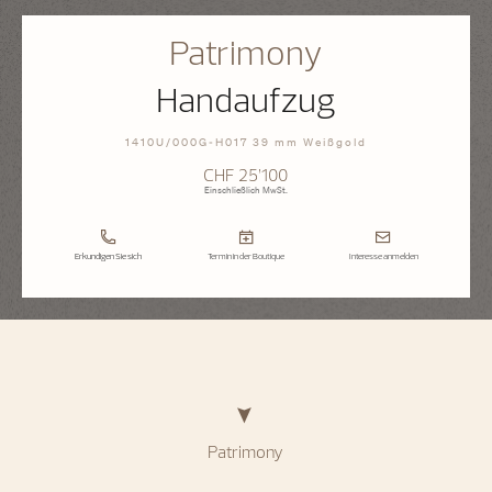
Patrimony
Handaufzug
1410U/000G-H017 39 mm Weißgold
CHF 25’100
Einschließlich MwSt.
Erkundigen Sie sich
Termin in der Boutique
Interesse anmelden
Patrimony