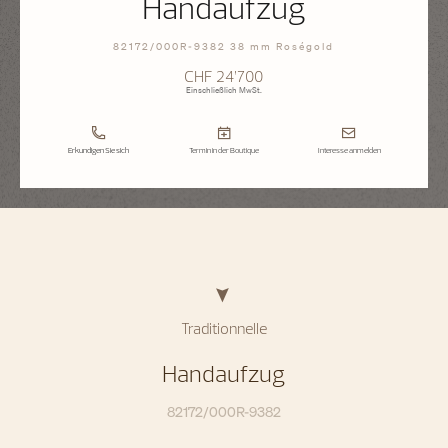
Handaufzug
82172/000R-9382 38 mm Roségold
CHF 24’700
Einschließlich MwSt.
Erkundigen Sie sich
Termin in der Boutique
Interesse anmelden
Traditionnelle
Handaufzug
82172/000R-9382