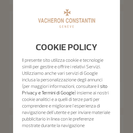
40 mm - Oro bianco
42.5 mm - Oro bianco
COOKIE POLICY
Il presente sito utilizza cookie e tecnologie
simili per gestire e offrire i relativi Servizi.
Utilizziamo anche vari servizi di Google
inclusa la personalizzazione degli annunci
(per maggiori informazioni, consultare il
sito
Patrimony
Patrimony
Privacy e Termini di Google
) insieme ai nostri
Patrimony Fasi Lunari Con
Data Retrograda
Patrimony Automatico
cookie analitici e a quelli di terze parti per
42.5 mm - Oro rosa
40 mm - Oro rosa
comprendere e migliorare l'esperienza di
navigazione dell'utente e per inviare materiale
pubblicitario in linea con le preferenze
mostrate durante la navigazione