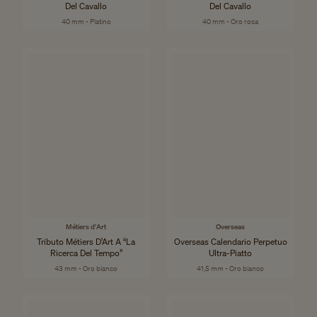
Del Cavallo
Del Cavallo
40 mm - Platino
40 mm - Oro rosa
Métiers d'Art
Overseas
Tributo Métiers D’Art A “La
Overseas Calendario Perpetuo
Ricerca Del Tempo”
Ultra-Piatto
43 mm - Oro bianco
41,5 mm - Oro bianco