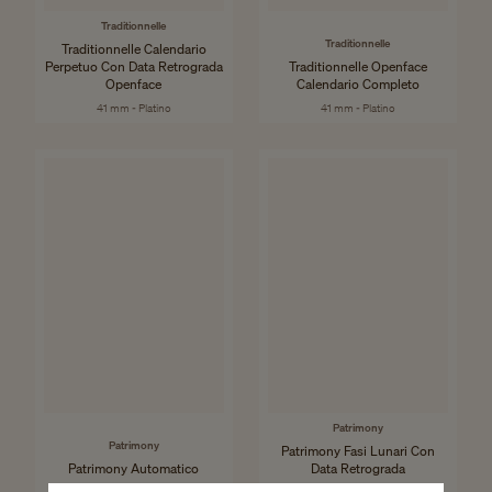
Traditionnelle
Traditionnelle
Traditionnelle Calendario
Perpetuo Con Data Retrograda
Traditionnelle Openface
Openface
Calendario Completo
41 mm - Platino
41 mm - Platino
Patrimony
Patrimony
Patrimony Fasi Lunari Con
Patrimony Automatico
Data Retrograda