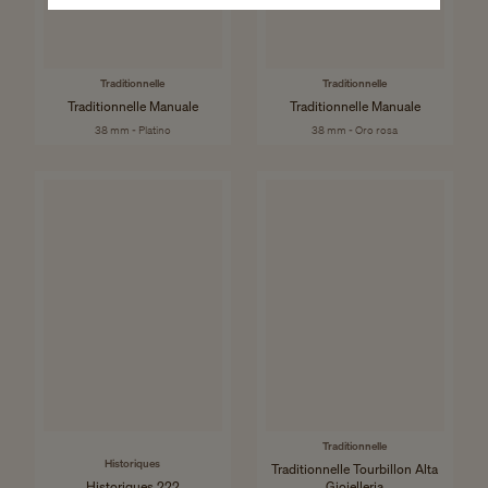
Traditionnelle
Traditionnelle
Traditionnelle Manuale
Traditionnelle Manuale
38 mm - Platino
38 mm - Oro rosa
Traditionnelle
Historiques
Traditionnelle Tourbillon Alta
Historiques 222
Gioielleria