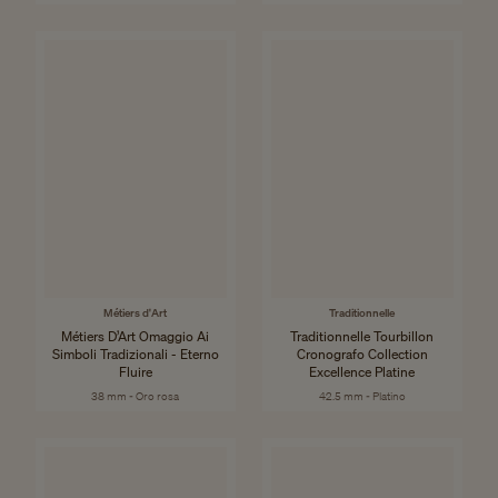
Métiers d'Art
Traditionnelle
Métiers D’Art Omaggio Ai
Traditionnelle Tourbillon
Simboli Tradizionali - Eterno
Cronografo Collection
Fluire
Excellence Platine
38 mm - Oro rosa
42.5 mm - Platino