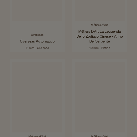
Métiers d'Art
Métiers D’Art La Leggenda
Overseas
Dello Zodiaco Cinese - Anno
Overseas Automatico
Del Serpente
41 mm - Oro rosa
40 mm - Platino
Métiers d'Art
Métiers d'Art