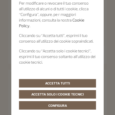
Per modificare o revocare il tuo consenso
all’utilizzo di alcuni o di tutti i cookie, clicca
“Configura”, oppure, pe r maggiori
informazioni, consulta la nostra
Cookie
Policy.
Cliccando su “Accetta tutti”, esprimi il tuo
consenso all’utilizzo dei cookie sopraindicati.
Traditionnelle
Traditionnelle
Cliccando su “Accetta solo i cookie tecnici”,
Traditionnelle Fasi Lunari
Traditionnelle Manuale
esprimi il tuo consenso soltanto all’utilizzo dei
36 mm - Oro rosa
33 mm - Oro rosa
cookie tecnici.
ACCETTA TUTTI
ACCETTA SOLO I COOKIE TECNICI
CONFIGURA