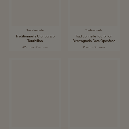
Traditionnelle
Traditionnelle
Traditionnelle Cronografo
Traditionnelle Tourbillon
Tourbillon
Biretrogrado Data Openface
42.5 mm - Oro rosa
41 mm - Oro rosa