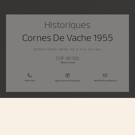
Historiques
Cornes De Vache 1955
5000H/000A-B582 38.5 mm Acciaio
CHF 46’100
Tasse incluse
Informarsi
Appuntamento in boutique
Manifesti il suo interesse
Historiques