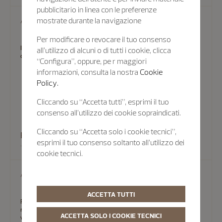
pubblicitario in linea con le preferenze
Appuntamento
mostrate durante la navigazione
Per modificare o revocare il tuo consenso
In alcuni casi, non c'è sostituto per una visita di persona. Gli esperti
all’utilizzo di alcuni o di tutti i cookie, clicca
delle nostre Boutique possono fornire assistenza.
“Configura”, oppure, pe r maggiori
informazioni, consulta la nostra
Cookie
Policy.
Cliccando su “Accetta tutti”, esprimi il tuo
consenso all’utilizzo dei cookie sopraindicati.
Cliccando su “Accetta solo i cookie tecnici”,
Prenota un appuntamento
esprimi il tuo consenso soltanto all’utilizzo dei
cookie tecnici.
Aiuto
ACCETTA TUTTI
Per aiutarti a trovare rapidamente le risposte, Vacheron Constantin
mantiene aggiornate le FAQ che forniscono informazioni su una
ACCETTA SOLO I COOKIE TECNICI
vasta gamma di argomenti.