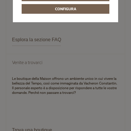
CONFIGURA
Esplora la sezione FAQ
Venite a trovarci
Le boutique della Maison offrono un ambiente unico in cui vivere la
bellezza del Tempo, così come immaginata da Vacheron Constantin.
Il personale esperto è a disposizione per rispondere a tutte le vostre
domande. Perché non passare a trovarci?
Trova una boutique