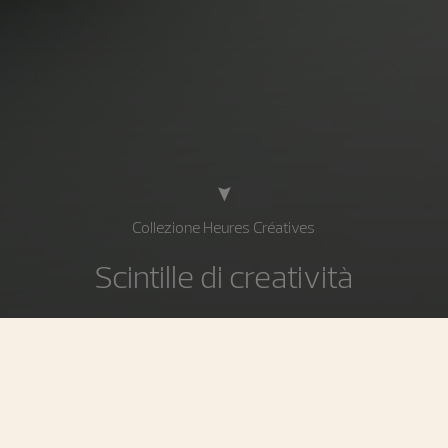
Collezione Heures Créatives
Scintille di creatività
La collezione Heures Créatives si ispira agli iconici
segnatempo femminili ideati da Vacheron Constantin
negli Anni Venti, Trenta e Settanta. Preziosi interpreti
della fiorente creatività di quelle epoche emblematiche, i