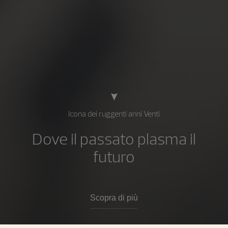
Icona dei ruggenti anni Venti
Dove il passato plasma il
futuro
Scopra di più