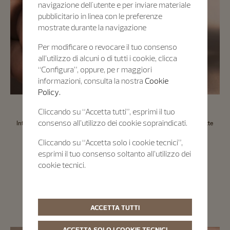
navigazione dell'utente e per inviare materiale
pubblicitario in linea con le preferenze
mostrate durante la navigazione
Per modificare o revocare il tuo consenso
all’utilizzo di alcuni o di tutti i cookie, clicca
“Configura”, oppure, pe r maggiori
informazioni, consulta la nostra
Cookie
Policy.
Cliccando su “Accetta tutti”, esprimi il tuo
Ogni segnatempo Certified Pre-Owned è dotato di una Garanzia
consenso all’utilizzo dei cookie sopraindicati.
Internazionale di almeno 2 anni e di un Passaporto Digitale che permette
l’accesso diretto alle informazioni fondamentali dell’orologio.
Cliccando su “Accetta solo i cookie tecnici”,
esprimi il tuo consenso soltanto all’utilizzo dei
cookie tecnici.
Certified Pre-Owned
Un sigillo di fiducia
ACCETTA TUTTI
ACCETTA SOLO I COOKIE TECNICI