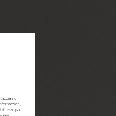
Utilizziamo
informazioni,
i di terze parti
eriale