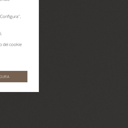
 “Configura”,
i.
zo dei cookie
IGURA