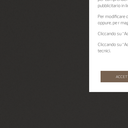
pubblicitario in
Per modificare o 
oppure, pe r mag
Cliccando su “Acc
Cliccando su “Acc
tecnici.
ACCET