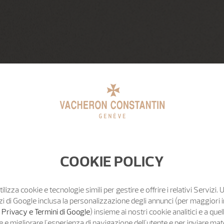
COOKIE POLICY
tilizza cookie e tecnologie simili per gestire e offrire i relativi Servizi. 
zi di Google inclusa la personalizzazione degli annunci (per maggiori 
o Privacy e Termini di Google
) insieme ai nostri cookie analitici e a quell
e migliorare l'esperienza di navigazione dell'utente e per inviare mat