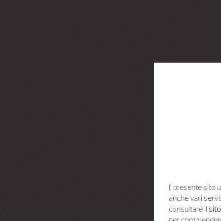
Il presente sito u
anche vari servi
consultare il
sit
per comprendere 