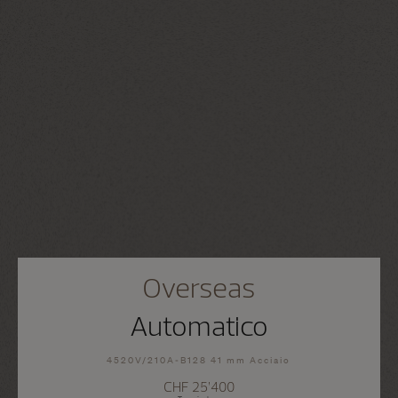
Overseas
Automatico
4520V/210A-B128 41 mm Acciaio
CHF 25’400