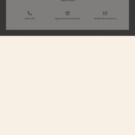
Tasse incluse
Informarsi
Appuntamento in boutique
Manifesti il suo interesse
Overseas
Automatico
4520V/210A-B128
Perfettamente adatto a stili di vita attivi, questo orologio in acciaio ospita un
movimento automatico con massa oscillante in oro 22 carati ispirata alla
rosa dei venti, tributo allo spirito del viaggio. Il design della lunetta e del
bracciale in acciaio porge un raffinato omaggio alla croce di Malta, uno degli
emblemi di Vacheron Constantin. La fibbia e l’intuitivo sistema di cinturini