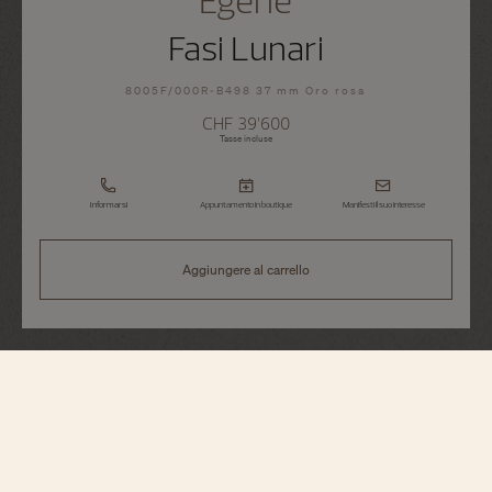
Fasi Lunari
8005F/000R-B498 37 mm Oro rosa
CHF 39’600
Tasse incluse
Informarsi
Appuntamento in boutique
Manifesti il suo interesse
Aggiungere al carrello
Égérie