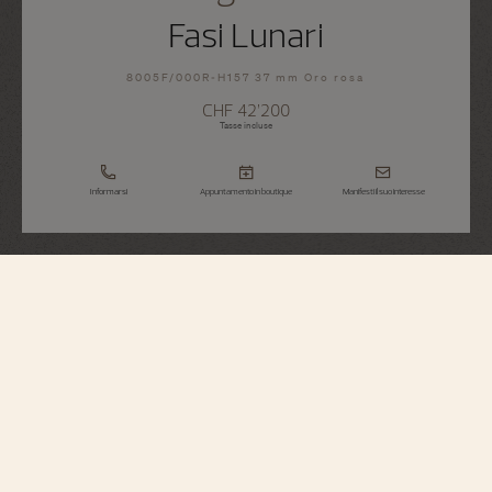
Fasi Lunari
8005F/000R-H157 37 mm Oro rosa
CHF 42’200
Tasse incluse
Informarsi
Appuntamento in boutique
Manifesti il suo interesse
Égérie
Fasi Lunari
8005F/000R-H157