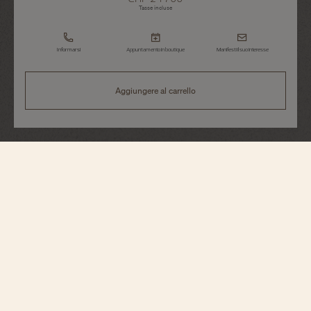
Tasse incluse
Informarsi
Appuntamento in boutique
Manifesti il suo interesse
Aggiungere al carrello
Traditionnelle
Manuale
82172/000R-H008