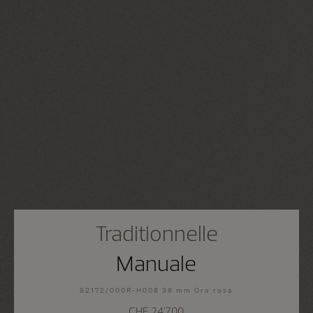
Traditionnelle
Manuale
82172/000R-H008 38 mm Oro rosa
CHF 24’700