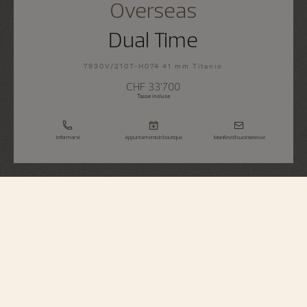
Overseas
Dual Time
7930V/210T-H074 41 mm Titanio
CHF 33’700
Tasse incluse
Informarsi
Appuntamento in boutique
Manifesti il suo interesse
Overseas
Dual Time