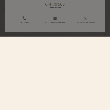
CHF 79’500
Tasse incluse
Informarsi
Appuntamento in boutique
Manifesti il suo interesse
Overseas
Cronografo
5520V/210R-B952
Elegante e al contempo casual, questo orologio in oro rosa ospita un
cronografo con ruota a colonne arricchito dalla finestrella della data tra le ore
4 e le ore 5. Attraverso il fondello squelette è visibile la massa oscillante in