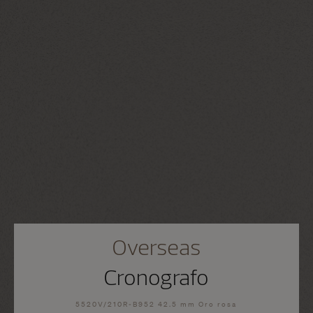
Overseas
Cronografo
5520V/210R-B952 42.5 mm Oro rosa