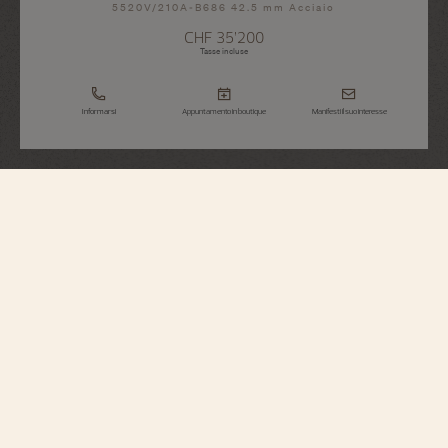
5520V/210A-B686 42.5 mm Acciaio
CHF 35’200
Tasse incluse
Informarsi
Appuntamento in boutique
Manifesti il suo interesse
Overseas
Cronografo
5520V/210A-B686
Elegante e al contempo casual, questo orologio in acciaio racchiude un
cronografo con ruota a colonne con contatori neri che si oppone in un bel