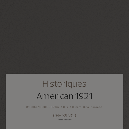
Historiques
American 1921
82035/000G-B735 40 x 40 mm Oro bianco
CHF 39’200
Tasse incluse