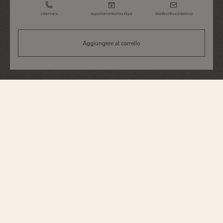
Informarsi
Appuntamento in boutique
Manifesti il suo interesse
Aggiungere al carrello
Historiques
American 1921
82035/000G-B735
Caratterizzato da uno spirito molto vicino all’originale, questo iconico
segnatempo propone una reinterpretazione di un modello lanciato nel 1921,