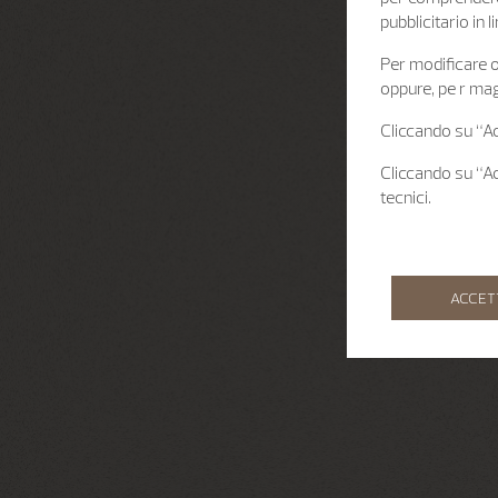
pubblicitario in
Per modificare o 
oppure, pe r mag
Cliccando su “Acc
Cliccando su “Acc
tecnici.
ACCET