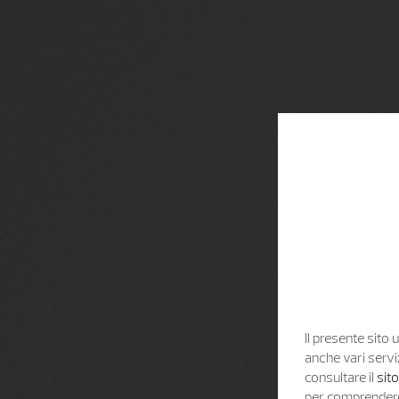
Il presente sito u
anche vari servi
consultare il
sit
per comprendere 