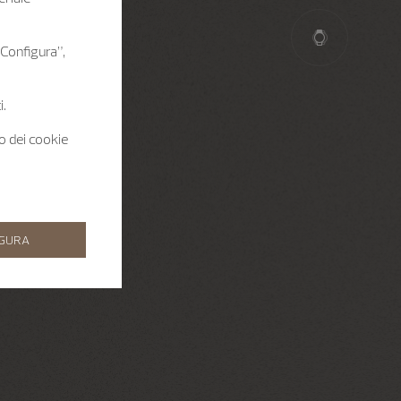
 “Configura”,
i.
zo dei cookie
IGURA