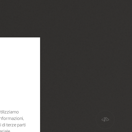
Utilizziamo
informazioni,
i di terze parti
eriale