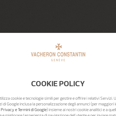
COOKIE POLICY
tilizza cookie e tecnologie simili per gestire e offrire i relativi Servizi. 
zi di Google inclusa la personalizzazione degli annunci (per maggiori 
o Privacy e Termini di Google
) insieme ai nostri cookie analitici e a quell
e migliorare l'esperienza di navigazione dell'utente e per inviare mat